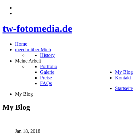
t
w
-
f
o
t
o
m
e
d
i
a
.
d
e
Home
meeehr über Mich
History
Meine Arbeit
Portfolio
Galerie
My Blog
Preise
Kontakt
FAQs
Startseite
-
My Blog
My Blog
Jan 18, 2018