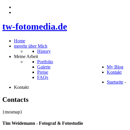
t
w
-
f
o
t
o
m
e
d
i
a
.
d
e
Home
meeehr über Mich
History
Meine Arbeit
Portfolio
Galerie
My Blog
Preise
Kontakt
FAQs
Startseite
-
Kontakt
Contacts
{mosmap}
Tim Weidemann - Fotograf & Fotostudio